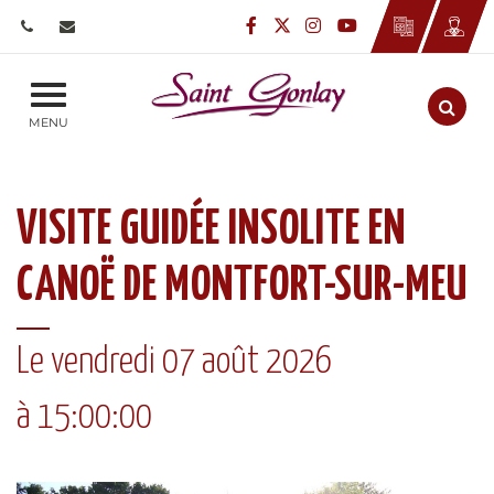
Gestion des traceurs
Lien vers le compte Faceb
Lien vers le compte Twi
Lien vers le compte
Lien vers la cha
Aller
MENU
VISITE GUIDÉE INSOLITE EN
CANOË DE MONTFORT-SUR-MEU
Le
vendredi
07
août
2026
à 15:00:00