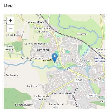
Lieu
:
+
−