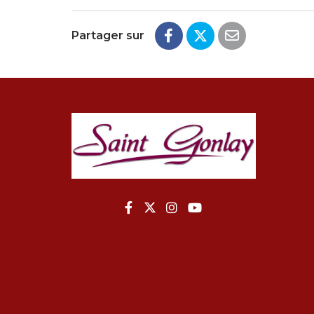
Partager sur
Lien vers le compte Faceboo
Lien vers le compte Twitt
Lien vers le compte I
Lien vers la chaîn