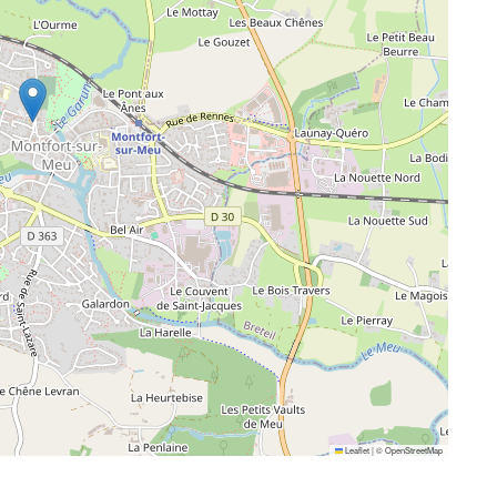
Leaflet
|
©
OpenStreetMap