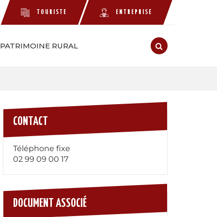
TOURISTE
ENTREPRISE
e Facebook
ompte Twitter
 le compte Instagram
 vers la chaîne Youtube
PATRIMOINE RURAL
RECHERCHE
FERMER
CONTACT
Téléphone fixe
02 99 09 00 17
DOCUMENT ASSOCIÉ