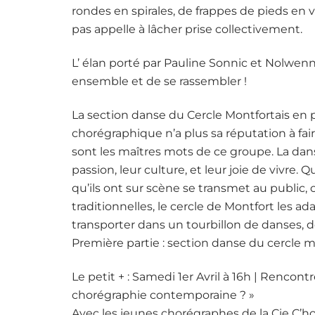
rondes en spirales, de frappes de pieds en v
pas appelle à lâcher prise collectivement.
L’ élan porté par Pauline Sonnic et Nolwenn 
ensemble et de se rassembler !
La section danse du Cercle Montfortais en 
chorégraphique n’a plus sa réputation à fa
sont les maîtres mots de ce groupe. La dan
passion, leur culture, et leur joie de vivre. 
qu’ils ont sur scène se transmet au public, c
traditionnelles, le cercle de Montfort les ad
transporter dans un tourbillon de danses, d
Première partie : section danse du cercle mon
Le petit + : Samedi 1er Avril à 16h | Rencontre
chorégraphie contemporaine ? »
Avec les jeunes chorégraphes de la Cie C’ho