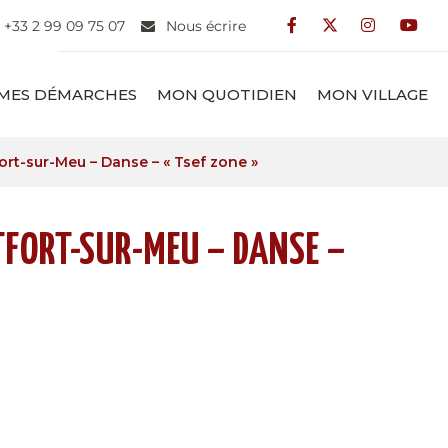
+33 2 99 09 75 07
Nous écrire
Lien vers le compt
Lien vers le c
Lien vers
Lien
MES DÉMARCHES
MON QUOTIDIEN
MON VILLAGE
ort-sur-Meu – Danse – « Tsef zone »
FORT-SUR-MEU – DANSE –