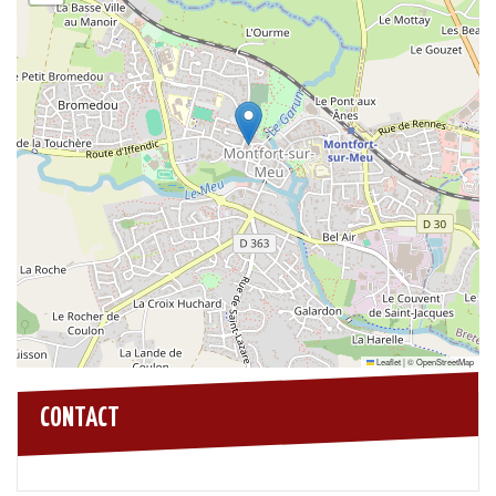
Leaflet
|
©
OpenStreetMap
CONTACT