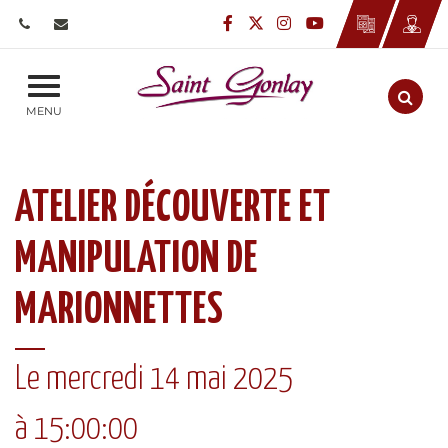
Gestion des traceurs
Lien vers le compte Faceb
Lien vers le compte Twi
Lien vers le compte
Lien vers la cha
Aller
MENU
ATELIER DÉCOUVERTE ET
MANIPULATION DE
MARIONNETTES
Le
mercredi
14
mai
2025
à 15:00:00